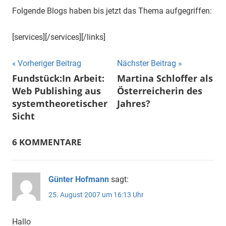
Folgende Blogs haben bis jetzt das Thema aufgegriffen:
[services][/services][/links]
Beitrags-
Vorheriger Beitrag
Nächster Beitrag
Fundstück:In Arbeit:
Martina Schloffer als
Navigation
Web Publishing aus
Österreicherin des
systemtheoretischer
Jahres?
Sicht
6 KOMMENTARE
Günter Hofmann
sagt:
25. August 2007 um 16:13 Uhr
Hallo