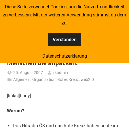
Zum
Diese Seite verwendet Cookies, um die Nutzerfreundlichkeit
Redcross Sociologist
Inhalt
zu verbessern. Mit der weiteren Verwendung stimmst du dem
springen
zu.
Eine weitere blog.roteskreuz.at Websites Website
Verstanden
Team Österreich – Hitradio Ö3 und das
Österreichische Rote Kreuz suchen
Datenschutzerklärung
Menschen die anpacken.
25. August 2007
rkadmin
Allgemein
,
Organisation
,
Rotes Kreuz
,
web2.0
[links][body]
Warum?
Das Hitradio Ö3 und das Rote Kreuz haben heute im