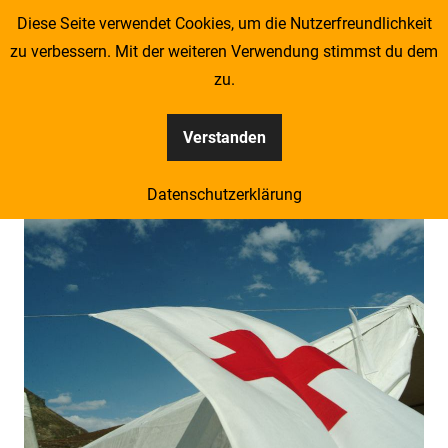
Zum
Diese Seite verwendet Cookies, um die Nutzerfreundlichkeit
Redcross Sociologist
Inhalt
zu verbessern. Mit der weiteren Verwendung stimmst du dem
springen
zu.
Eine weitere blog.roteskreuz.at Websites Website
Verstanden
CATEGORY:
GRUNDSÄTZE
Datenschutzerklärung