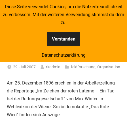
Zum
Diese Seite verwendet Cookies, um die Nutzerfreundlichkeit
Redcross Sociologist
Inhalt
zu verbessern. Mit der weiteren Verwendung stimmst du dem
springen
zu.
Eine weitere blog.roteskreuz.at Websites Website
Verstanden
MONTH:
JULI 2007
Datenschutzerklärung
Max Winter: Eine Nacht mit der Rettung
29. Juli 2007
rkadmin
feldforschung
,
Organisation
Am 25. Dezember 1896 erschien in der Arbeiterzeitung
die Reportage „Im Zeichen der roten Laterne – Ein Tag
bei der Rettungsgesellschaft“ von Max Winter. Im
Weblexikon der Wiener Sozialdemokratie „Das Rote
Wien“ finden sich Auszüge