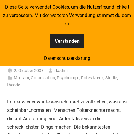
Zum
Diese Seite verwendet Cookies, um die Nutzerfreundlichkeit
Redcross Sociologist
Inhalt
zu verbessern. Mit der weiteren Verwendung stimmst du dem
springen
zu.
Eine weitere blog.roteskreuz.at Websites Website
Verstanden
MONTH:
OKTOBER 2008
Datenschutzerklärung
Folterknecht oder Familienvater?
2. Oktober 2008
rkadmin
Milgram
,
Organisation
,
Psychologie
,
Rotes Kreuz
,
Studie
,
theorie
Immer wieder wurde versucht nachzuvollziehen, was aus
scheinbar „normalen“ Menschen Folterknechte macht,
die auf Anordnung einer Autoritätsperson die
schrecklichsten Dinge machen. Die bekanntesten