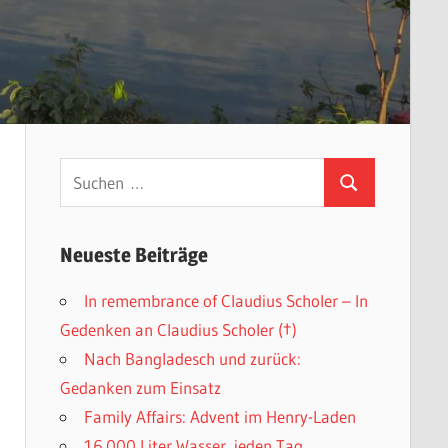
Suchen
Suchen
nach:
Neueste Beiträge
In remembrance of Claudius Scholer – In
Gedenken an Claudius Scholer (†)
Nach Bangladesch und zurück:
Gedanken zum Einsatz
Family Affairs: Advent im Henry-Laden
16.000 Liter Wasser, jeden Tag