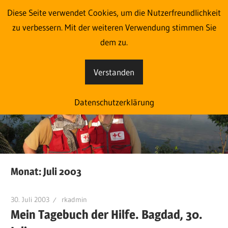
Zum
Diese Seite verwendet Cookies, um die Nutzerfreundlichkeit
Im Einsatz aus Liebe zum
Inhalt
zu verbessern. Mit der weiteren Verwendung stimmen Sie
springen
dem zu.
Menschen
Verstanden
Eine
weitere
Datenschutzerklärung
blog.roteskreuz.at
Websites
Website
Monat:
Juli 2003
30. Juli 2003
rkadmin
Mein Tagebuch der Hilfe. Bagdad, 30.