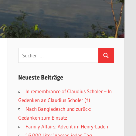
Suchen
Suchen
nach:
Neueste Beiträge
In remembrance of Claudius Scholer – In
Gedenken an Claudius Scholer (†)
Nach Bangladesch und zurück:
Gedanken zum Einsatz
Family Affairs: Advent im Henry-Laden
16.000 Liter Wasser, jeden Tag