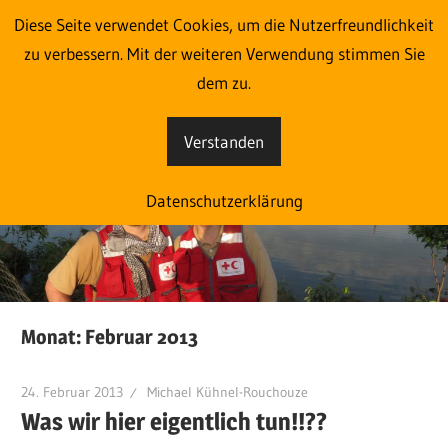
Zum
Diese Seite verwendet Cookies, um die Nutzerfreundlichkeit
Im Einsatz aus Liebe zum
Inhalt
zu verbessern. Mit der weiteren Verwendung stimmen Sie
springen
dem zu.
Menschen
Verstanden
Eine
weitere
Datenschutzerklärung
blog.roteskreuz.at
Websites
Website
Monat:
Februar 2013
24. Februar 2013
Michael Kühnel-Rouchouze
Was wir hier eigentlich tun!!??