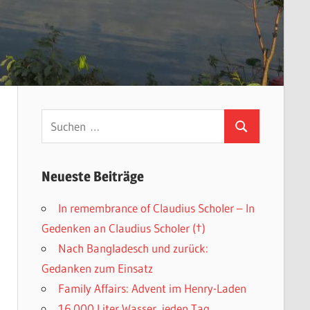
Suchen
Suchen
nach:
Neueste Beiträge
In remembrance of Claudius Scholer – In
Gedenken an Claudius Scholer (†)
Nach Bangladesch und zurück:
Gedanken zum Einsatz
Family Affairs: Advent im Henry-Laden
16.000 Liter Wasser, jeden Tag