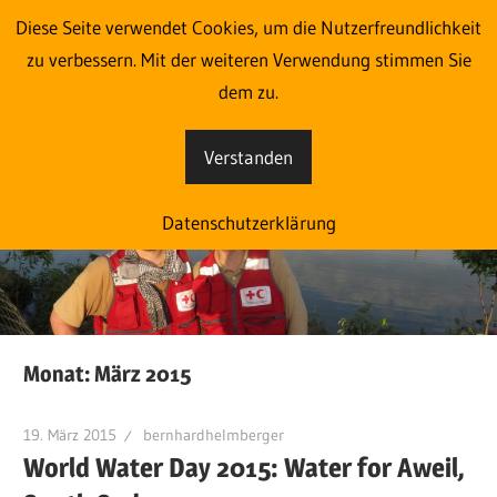
Zum
Diese Seite verwendet Cookies, um die Nutzerfreundlichkeit
Im Einsatz aus Liebe zum
Inhalt
zu verbessern. Mit der weiteren Verwendung stimmen Sie
springen
dem zu.
Menschen
Verstanden
Eine
weitere
Datenschutzerklärung
blog.roteskreuz.at
Websites
Website
Monat:
März 2015
19. März 2015
bernhardhelmberger
World Water Day 2015: Water for Aweil,