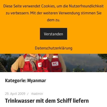
Zum
Diese Seite verwendet Cookies, um die Nutzerfreundlichkeit
Im Einsatz aus Liebe zum
Inhalt
zu verbessern. Mit der weiteren Verwendung stimmen Sie
springen
dem zu.
Menschen
Verstanden
Eine
weitere
Datenschutzerklärung
blog.roteskreuz.at
Websites
Website
Kategorie:
Myanmar
29. April 2009
rkadmin
Trinkwasser mit dem Schiff liefern