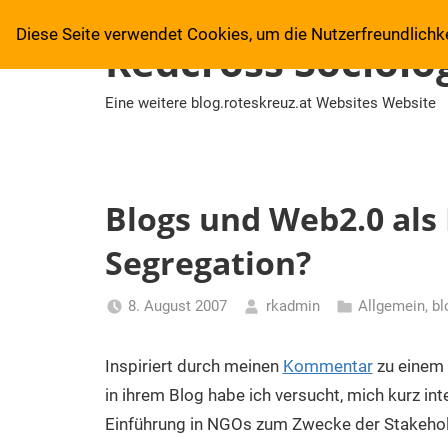
Zum
Diese Seite verwendet Cookies, um die Nutzerfreundlichk
Inhalt
Redcross Sociolog
springen
Eine weitere blog.roteskreuz.at Websites Website
Blogs und Web2.0 als
Segregation?
8. August 2007
rkadmin
Allgemein
,
bl
Inspiriert durch meinen
Kommentar
zu einem A
in ihrem Blog habe ich versucht, mich kurz in
Einführung in NGOs zum Zwecke der Stakehol