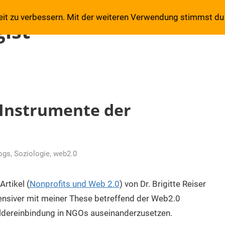
eit zu verbessern. Mit der weiteren Verwendung stimmst du
ist
 Instrumente der
ogs
,
Soziologie
,
web2.0
rtikel (
Nonprofits und Web 2.0
) von Dr. Brigitte Reiser
tensiver mit meiner These betreffend der Web2.0
dereinbindung in NGOs auseinanderzusetzen.