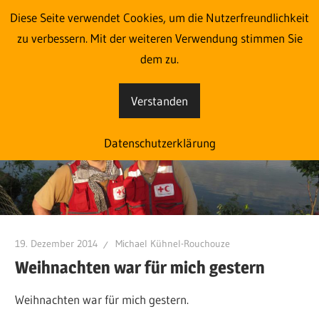
Zum
Diese Seite verwendet Cookies, um die Nutzerfreundlichkeit
Im Einsatz aus Liebe zum
Inhalt
zu verbessern. Mit der weiteren Verwendung stimmen Sie
springen
dem zu.
Menschen
Verstanden
Eine
weitere
Datenschutzerklärung
blog.roteskreuz.at
Websites
Website
19. Dezember 2014
Michael Kühnel-Rouchouze
Weihnachten war für mich gestern
Weihnachten war für mich gestern.