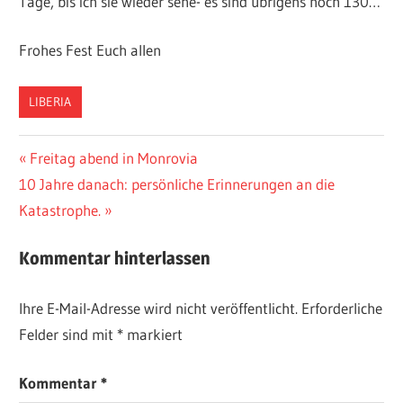
Tage, bis ich sie wieder sehe- es sind übrigens noch 130…
Frohes Fest Euch allen
LIBERIA
Beitragsnavigation
Vorheriger
Freitag abend in Monrovia
Nächster
Beitrag:
10 Jahre danach: persönliche Erinnerungen an die
Beitrag:
Katastrophe.
Kommentar hinterlassen
Ihre E-Mail-Adresse wird nicht veröffentlicht.
Erforderliche
Felder sind mit
*
markiert
Kommentar
*