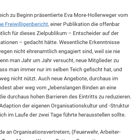
leich zu Beginn präsentierte Eva More-Hollerweger vom
e Freiwilligenbericht
, einer Publikation die offenbar
ntlich für dieses Zielpublikum – Entscheider auf der
ationen – gedacht hätte. Wesentliche Erkenntnisse
egen nicht ehrenamtlich engagiert sind, weil sie nie
wenn man Jahr um Jahr versucht, neue Mitglieder zu
 dass man immer nur im selben Teich gefischt hat, und
tweg nicht nützt. Auch neue Angebote, durchaus im
dest aber weg vom „lebenslangen Binden an eine
ie durchaus hohen Barrieren des Eintritts zu reduzieren.
 Adaption der eigenen Organisationskultur und -Struktur
 ich im Laufe der zwei Tage führte herausstellen sollte.
e an Organisationsvertretern, (Feuerwehr, Arbeiter-