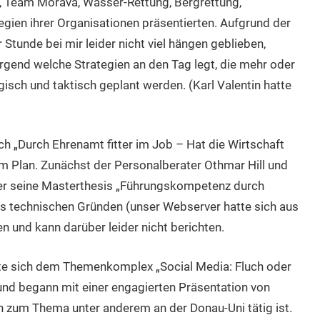
, Team Morava, Wasser-Rettung, Bergrettung,
egien ihrer Organisationen präsentierten. Aufgrund der
Stunde bei mir leider nicht viel hängen geblieben,
irgend welche Strategien an den Tag legt, die mehr oder
gisch und taktisch geplant werden. (Karl Valentin hatte
„Durch Ehrenamt fitter im Job – Hat die Wirtschaft
m Plan. Zunächst der Personalberater Othmar Hill und
der seine Masterthesis „Führungskompetenz durch
us technischen Gründen (unser Webserver hatte sich aus
 und kann darüber leider nicht berichten.
te sich dem Themenkomplex „Social Media: Fluch oder
d begann mit einer engagierten Präsentation von
tin zum Thema unter anderem an der Donau-Uni tätig ist.