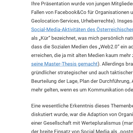
Ihre Präsentation wurde von jungen Mitglieder
Fallen von Facebook&Co für Organisationen u
Geolocation-Services, Urheberrechte). Insges
Social-Media-Aktivitäten des Österreichisch
als „Kür“ bezeichnet, was mich persönlich nat
dass die Sozialen Medien des „Web2.0“ ein a
erreichen, die ja mit alten Medien kaum mehr 
seine Master-Thesis gemacht
). Allerdings br
gründlicher strategischer und auch taktische
Beurteilung der Lage, Plan der Durchführung,
mehr gelten, wenn es um Kommunikation oder
Eine wesentliche Erkenntnis dieses Themenbe
diskutiert wurde, war die Adaption von Organ
einer Gesellschaft mit Wertepluralismus (ma
der breite Einsatz von Social Media als „po