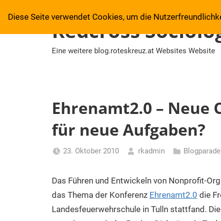
Zum
Diese Seite verwendet Cookies, um die Nutzerfreundlichk
Inhalt
Redcross Sociolog
springen
Eine weitere blog.roteskreuz.at Websites Website
Ehrenamt2.0 – Neue 
für neue Aufgaben?
23. Oktober 2010
rkadmin
Blogparade
Das Führen und Entwickeln von Nonprofit-Or
das Thema der Konferenz
Ehrenamt2.0
die Fr
Landesfeuerwehrschule in Tulln stattfand. D