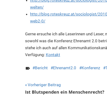
http://blog.roteskreuz.at/sociologist/201
welten/
http://blog.roteskreuz.at/sociologist/20
web2-0/
Gerne ersuche ich alle Leserinnen und Leser,
sowohl was die Konferenz Ehrenamt 2.0 betrifft
stehe ich auch auf allen Kommunikationskanä
Verfügung:
Kontakt
Bericht
Ehrenamt2.0
Konferenz
Beitrags-
Vorheriger Beitrag
Ist Blutspenden ein Menschenrecht?
Navigation