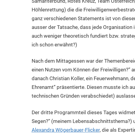
Samariterbund, Rotes Kreuz, Team Österreich
Höhlenrettung) die die Freiwilligenwerbestrat
ganz verschiedenen Statements ist von dieser 
ausser der Tatsache, dass jede Organisation 
auch weniger theoretisch fundiert bzw. strate
ich schon erwähnt?)
Nach dem Mittagessen war der Themenbereich 
einen Nutzen vom Können der Freiwilligen?“ a
danach Christian Koller, ein Feuerwehmann, 
Ehrenamt“ präsentierte. Diesen musste ich a
technischen Gründen verabschiedet) auslassen
Der dritte Programmteil dieses Tages widme
Segen?“ (meinem Lebensabschnittsthema?) un
Alexandra Wögerbauer-Flicker
, die als Exper