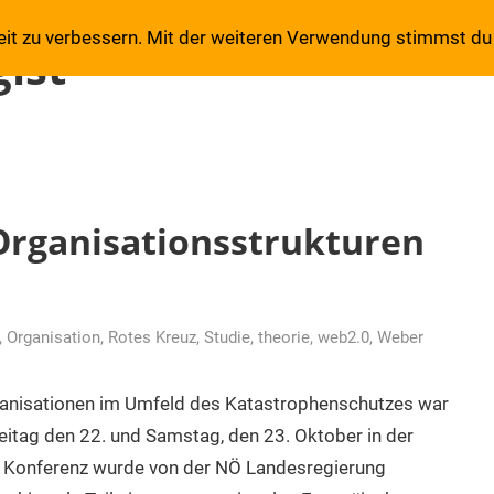
eit zu verbessern. Mit der weiteren Verwendung stimmst du
ist
Organisationsstrukturen
,
Organisation
,
Rotes Kreuz
,
Studie
,
theorie
,
web2.0
,
Weber
ganisationen im Umfeld des Katastrophenschutzes war
eitag den 22. und Samstag, den 23. Oktober in der
ie Konferenz wurde von der NÖ Landesregierung