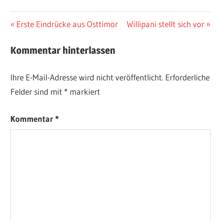
Beitragsnavigation
Vorheriger
Nächster
Erste Eindrücke aus Osttimor
Willipani stellt sich vor
Beitrag:
Beitrag:
Kommentar hinterlassen
Ihre E-Mail-Adresse wird nicht veröffentlicht.
Erforderliche
Felder sind mit
*
markiert
Kommentar
*