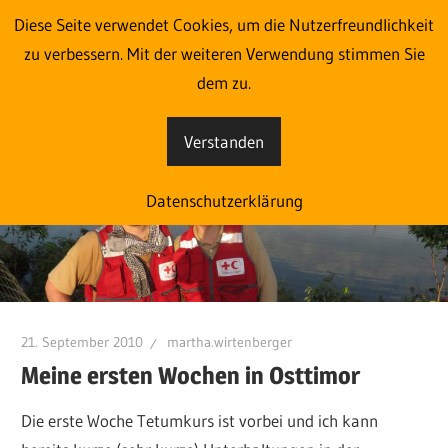
Zum
Diese Seite verwendet Cookies, um die Nutzerfreundlichkeit
Im Einsatz aus Liebe zum
Inhalt
zu verbessern. Mit der weiteren Verwendung stimmen Sie
springen
dem zu.
Menschen
Verstanden
Eine
weitere
Datenschutzerklärung
blog.roteskreuz.at
Websites
Website
21. September 2010
martha.wirtenberger
Meine ersten Wochen in Osttimor
Die erste Woche Tetumkurs ist vorbei und ich kann