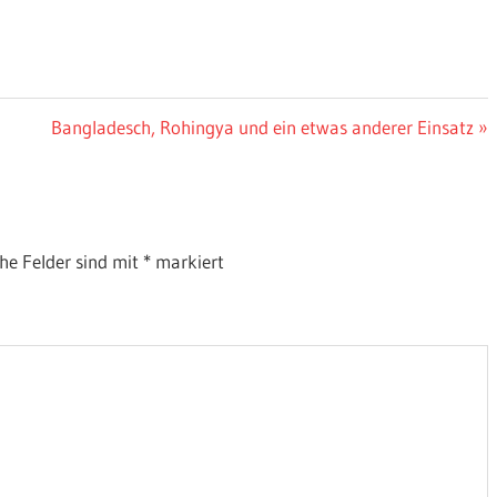
Nächster
Bangladesch, Rohingya und ein etwas anderer Einsatz
Beitrag:
che Felder sind mit
*
markiert