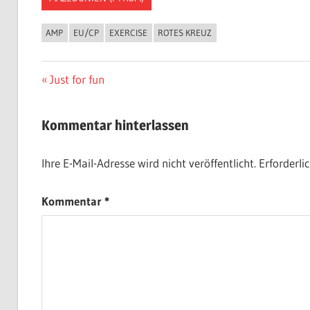
AMP
EU/CP
EXERCISE
ROTES KREUZ
Beitragsnavigation
Vorheriger
Just for fun
Beitrag:
Kommentar hinterlassen
Ihre E-Mail-Adresse wird nicht veröffentlicht.
Erforderli
Kommentar
*