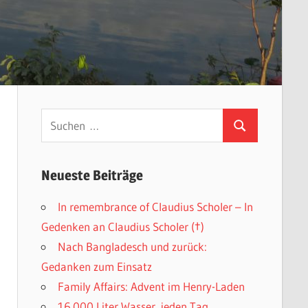
Suchen
Suchen
nach:
Neueste Beiträge
In remembrance of Claudius Scholer – In
Gedenken an Claudius Scholer (†)
Nach Bangladesch und zurück:
Gedanken zum Einsatz
Family Affairs: Advent im Henry-Laden
16.000 Liter Wasser, jeden Tag