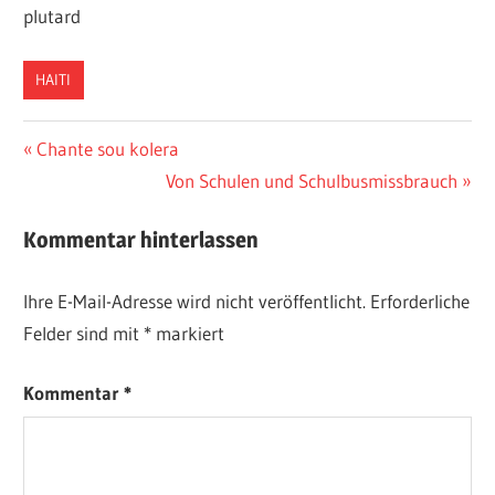
plutard
HAITI
Beitragsnavigation
Vorheriger
Chante sou kolera
Beitrag:
Nächster
Von Schulen und Schulbusmissbrauch
Beitrag:
Kommentar hinterlassen
Ihre E-Mail-Adresse wird nicht veröffentlicht.
Erforderliche
Felder sind mit
*
markiert
Kommentar
*