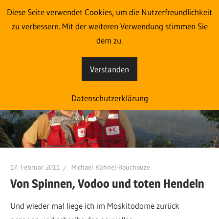
Zum
Diese Seite verwendet Cookies, um die Nutzerfreundlichkeit
Im Einsatz aus Liebe zum
Inhalt
zu verbessern. Mit der weiteren Verwendung stimmen Sie
springen
dem zu.
Menschen
Verstanden
Eine
weitere
Datenschutzerklärung
blog.roteskreuz.at
Websites
Website
17. Februar 2011
Michael Kühnel-Rouchouze
Von Spinnen, Vodoo und toten Hendeln
Und wieder mal liege ich im Moskitodome zurück