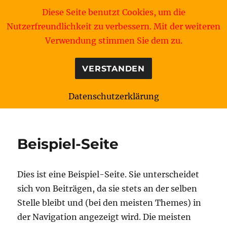
Diese Seite benutzt Cookies, um die
Nutzerfreundlichkeit zu verbessern. Mit der weiteren
Verwendung stimmen Sie dem zu.
VERSTANDEN
Datenschutzerklärung
Redcross Webmaster's Blog
Beispiel-Seite
Dies ist eine Beispiel-Seite. Sie unterscheidet
sich von Beiträgen, da sie stets an der selben
Stelle bleibt und (bei den meisten Themes) in
der Navigation angezeigt wird. Die meisten