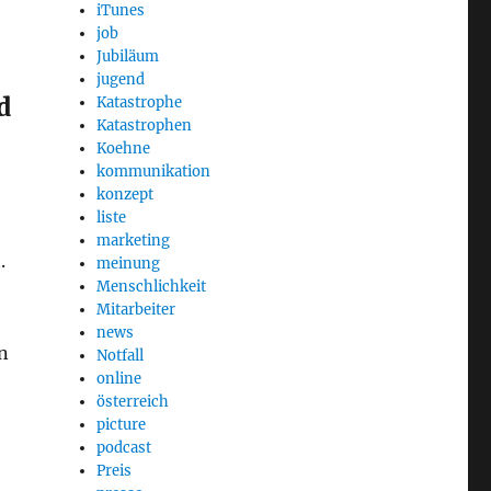
iTunes
job
Jubiläum
jugend
d
Katastrophe
Katastrophen
Koehne
kommunikation
konzept
liste
marketing
.
meinung
Menschlichkeit
Mitarbeiter
news
n
Notfall
online
österreich
picture
podcast
Preis