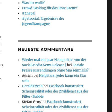
.
Was ihr wollt?
Crowd Tasking für das Rote Kreuz?
#4nepal
#getsocial: Ergebnisse der
Jugendkampagne
n
n
NEUESTE KOMMENTARE
,
Wieder mal ein paar Neuigkeiten von der
en
Social Media News Release |
bei
Soziale
Presseaussendungen ohne Massenmails?
Adrian
bei
Helpstars, jeder kann ein Star
e
sein
Gerald Czech
bei
Facebook konstruiert
Scheinrealität oder der Zivildienst aus der
Filter-Bubble
Stefan Gros
bei
Facebook konstruiert
Scheinrealität oder der Zivildienst aus der