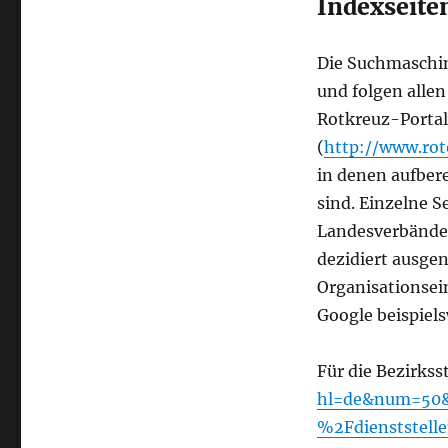
Indexseite
Die Suchmaschin
und folgen allen
Rotkreuz-Porta
(
http://www.rot
in denen aufbere
sind. Einzelne S
Landesverbände,
dezidiert ausge
Organisationsein
Google beispiel
Für die Bezirkss
hl=de&num=50&
%2Fdienststel