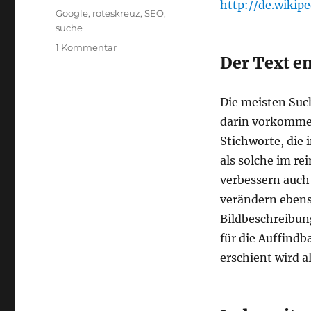
http://de.wikip
Schlagwörter
Google
,
roteskreuz
,
SEO
,
suche
zu
1 Kommentar
Der Text e
Suchergebnisse
für
die
Die meisten Suc
eigene
Seite
darin vorkommen
verbessern
Stichworte, die
als solche im re
verbessern auch
verändern ebenso
Bildbeschreibun
für die Auffindb
erschient wird a