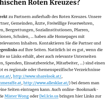
chischen Roten Kreuzes?
rekt
zu Partnern außerhalb des Roten Kreuzes. Unsere
tner, Gemeinden, Ärzte, Freiwillige Feuerwehren,
n, Bergrettungen, Sozialinstitutionen, Pfarren,
ionen, Schulen, … haben alle Homepages mit
relevanten Inhalten. Kontaktieren Sie die Partner und
egenlinks
auf Ihre Seiten. Natürlich ist es gut, wenn die
eite so Links erhält, aber auch relevante Unterseiten
n, Spenden, Einsatzbereiche, Mitarbeiter, …) sind einen
ibt es regionale oder themenspezifische Verzeichnisse
oz.at/
,
http://www.sharelook.at/
,
mmeraffe.at
,
http://www.allesklar.at/
) bei denen man
seine Seiten eintragen kann. Auch online-Bookmark-
wie
Mister Wong
oder
Del.Icio.us
bringen hier Links zur