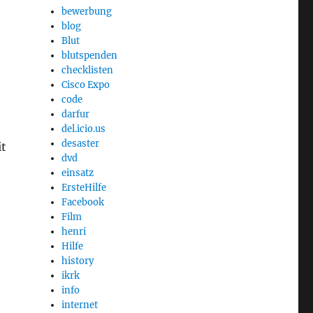
bewerbung
blog
Blut
blutspenden
checklisten
Cisco Expo
code
darfur
del.icio.us
desaster
it
dvd
einsatz
ErsteHilfe
Facebook
Film
henri
Hilfe
history
ikrk
info
internet