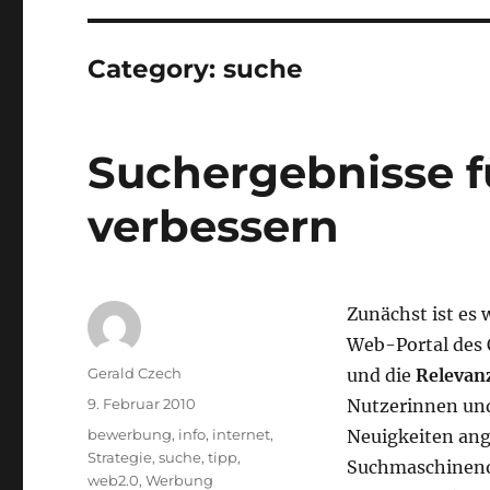
Category:
suche
Suchergebnisse fü
verbessern
Zunächst ist es 
Web-Portal des 
Autor
Gerald Czech
und die
Relevan
Veröffentlicht
9. Februar 2010
Nutzerinnen und
am
Kategorien
bewerbung
,
info
,
internet
,
Neuigkeiten ang
Strategie
,
suche
,
tipp
,
Suchmaschineno
web2.0
,
Werbung