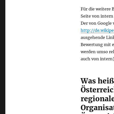
Für die weitere 
Seite von intern
Der von Google v
http://de.wikip
ausgehende Links
Bewertung mit ei
werden umso rel
auch von intern)
Was heißt
Österrei
regional
Organisa