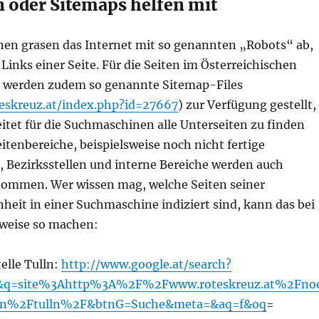
n oder Sitemaps helfen mit
en grasen das Internet mit so genannten „Robots“ ab,
 Links einer Seite. Für die Seiten im Österreichischen
l werden zudem so genannte Sitemap-Files
eskreuz.at/index.php?id=27667
) zur Verfügung gestellt,
itet für die Suchmaschinen alle Unterseiten zu finden
eitenbereiche, beispielsweise noch nicht fertige
 Bezirksstellen und interne Bereiche werden auch
nommen. Wer wissen mag, welche Seiten seiner
heit in einer Suchmaschine indiziert sind, kann das bei
sweise so machen:
telle Tulln:
http://www.google.at/search?
q=site%3Ahttp%3A%2F%2Fwww.roteskreuz.at%2Fno
len%2Ftulln%2F&btnG=Suche&meta=&aq=f&oq
=