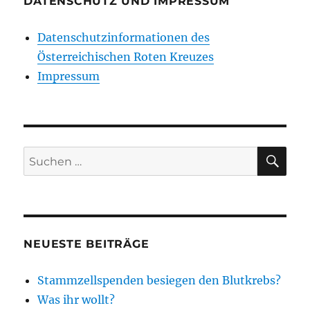
DATENSCHUTZ UND IMPRESSUM
an
derstandard.at,
Datenschutzinformationen des
Thomas
Österreichischen Roten Kreuzes
Seifert
und
Impressum
Anton
Amann
SU
Suchen
nach:
NEUESTE BEITRÄGE
Stammzellspenden besiegen den Blutkrebs?
Was ihr wollt?