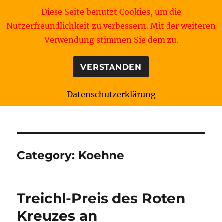
Diese Seite benutzt Cookies, um die
Nutzerfreundlichkeit zu verbessern. Mit der weiteren
Verwendung stimmen Sie dem zu.
VERSTANDEN
Datenschutzerklärung
Redcross Webmaster's Blog
Category:
Koehne
Treichl-Preis des Roten
Kreuzes an