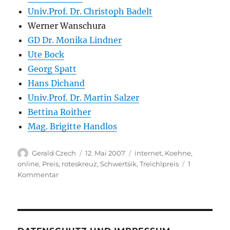
Univ.Prof. Dr. Christoph Badelt
Werner Wanschura
GD Dr. Monika Lindner
Ute Bock
Georg Spatt
Hans Dichand
Univ.Prof. Dr. Martin Salzer
Bettina Roither
Mag. Brigitte Handlos
Autor
Veröffentlicht
Kategorien
Gerald Czech
12. Mai 2007
internet
,
Koehne
,
am
online
,
Preis
,
roteskreuz
,
Schwertsik
,
Treichlpreis
1
zu
Kommentar
Treichl-
Preis
des
Roten
Kreuzes