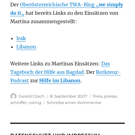
Der
Oberösterreichische TWA-Blog „
we simply
do it
„
hat bereits Links zu den Einsätzen von
Martina zusammengestellt:
Irak
Libanon
Weitere Links zu Martinas Einsätzen:
Das
Tagebuch der Hilfe aus Bagdad
. Der
Rotkreuz-
Podcast
zur
Hilfe im Libanon
.
Autor
Veröffentlicht
Kategorien
Gerald Czech
8. September 2007
Preis
,
presse
,
am
zu
schloffer
,
voting
Schreibe einen Kommentar
Rotkreuz-
Kollegin
als
Österreicherin
des