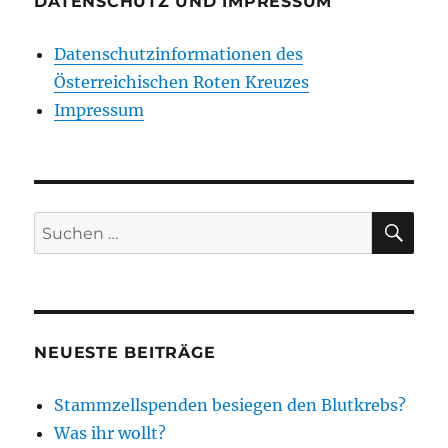
DATENSCHUTZ UND IMPRESSUM
Jahres?
Datenschutzinformationen des
Österreichischen Roten Kreuzes
Impressum
SU
Suchen
nach:
NEUESTE BEITRÄGE
Stammzellspenden besiegen den Blutkrebs?
Was ihr wollt?