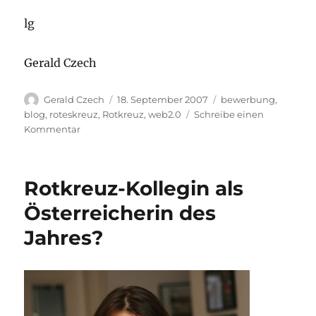
lg
Gerald Czech
Autor
Veröffentlicht
Kategorien
Gerald Czech
18. September 2007
bewerbung
,
am
blog
,
roteskreuz
,
Rotkreuz
,
web2.0
Schreibe einen
zu
Kommentar
Übersiedelt
Rotkreuz-Kollegin als
Österreicherin des
Jahres?