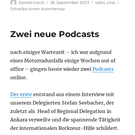
Autor
Veröffentlicht
Kategorien
Gerald Czech
28. September 2007
radio
,
zitat
am
zu
Schreibe einen Kommentar
Zitat
des
Tages
Zwei neue Podcasts
nach einiger Wartezeit – ich war aufgrund
eines Motorradunfalls einige Wochen out of
office – gingen heute wieder zwei
Podcasts
online.
Der erste
entstand aus einem Interview mit
unserem Delegierten Stefan Seebacher, der
zuletzt als Head of Regional Delegation in
Ankara verweilte und die spannende Tätigkeit
der internationalen Rotkreuz-Hilfe schildert.