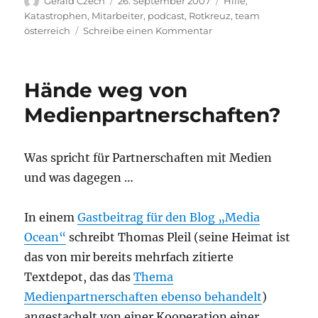
Gerald Czech
26. September 2007
Hilfe
,
am
Katastrophen
,
Mitarbeiter
,
podcast
,
Rotkreuz
,
team
zu
österreich
Schreibe einen Kommentar
Zwei
neue
Podcasts
Hände weg von
Medienpartnerschaften?
Was spricht für Partnerschaften mit Medien
und was dagegen …
In einem
Gastbeitrag für den Blog „Media
Ocean“
schreibt Thomas Pleil (seine Heimat ist
das von mir bereits mehrfach zitierte
Textdepot, das das
Thema
Medienpartnerschaften ebenso behandelt
)
angestachelt von einer Kooperation einer