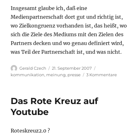
Insgesamt glaube ich, daß eine
Medienpartnerschaft dort gut und richtig ist,
wo Zielkongruenz vorhanden ist, das heißt, wo
sich die Ziele des Mediums mit den Zielen des
Partners decken und wo genau definiert wird,
was Teil der Partnerschaft ist, und was nicht.
Autor
Veröffentlicht
Kategorien
Gerald Czech
21. September 2007
am
zu
kommunikation
,
meinung
,
presse
3 Kommentare
Hände
weg
von
Das Rote Kreuz auf
Medienpart
Youtube
Roteskreuz2.0 ?