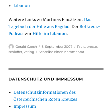
Libanon
Weitere Links zu Martinas Einsätzen:
Das
Tagebuch der Hilfe aus Bagdad
. Der
Rotkreuz-
Podcast
zur
Hilfe im Libanon
.
Autor
Veröffentlicht
Kategorien
Gerald Czech
8. September 2007
Preis
,
presse
,
am
zu
schloffer
,
voting
Schreibe einen Kommentar
Rotkreuz-
Kollegin
als
Österreicherin
des
DATENSCHUTZ UND IMPRESSUM
Jahres?
Datenschutzinformationen des
Österreichischen Roten Kreuzes
Impressum