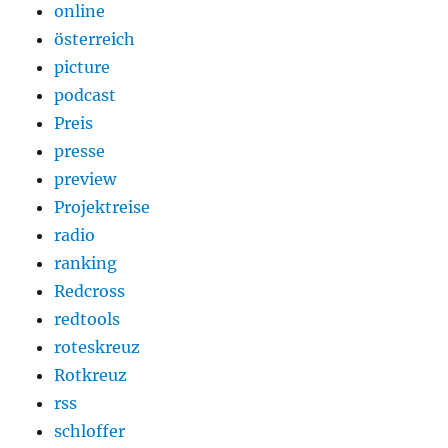
online
österreich
picture
podcast
Preis
presse
preview
Projektreise
radio
ranking
Redcross
redtools
roteskreuz
Rotkreuz
rss
schloffer