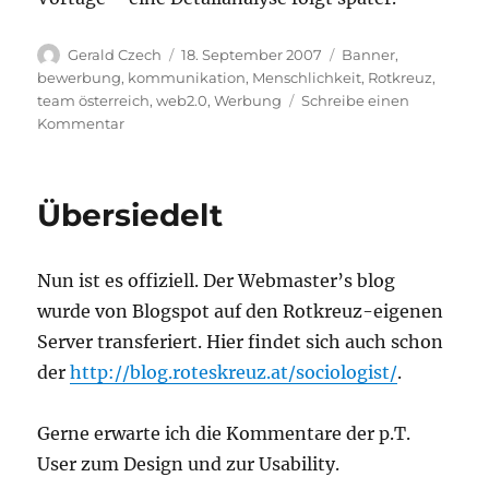
Autor
Veröffentlicht
Kategorien
Gerald Czech
18. September 2007
Banner
,
am
bewerbung
,
kommunikation
,
Menschlichkeit
,
Rotkreuz
,
team österreich
,
web2.0
,
Werbung
Schreibe einen
zu
Kommentar
Team
Österreich
–
Übersiedelt
Medienbruch?
Nun ist es offiziell. Der Webmaster’s blog
wurde von Blogspot auf den Rotkreuz-eigenen
Server transferiert. Hier findet sich auch schon
der
http://blog.roteskreuz.at/sociologist/
.
Gerne erwarte ich die Kommentare der p.T.
User zum Design und zur Usability.