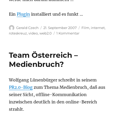
Ein
Plugin
installiert und es funkt …
Autor
Veröffentlicht
Kategorien
Gerald Czech
21. September 2007
Film
,
internet
,
am
zu
roteskreuz
,
video
,
web2.0
1 Kommentar
Das
Rote
Kreuz
Team Österreich –
auf
Youtube
Medienbruch?
Wolfgang Lünenbürger schreibt in seinem
PR2.0-Blog
zum Thema Medienbruch, daß aus
seiner Sicht, offline-Kommunikation
inzwischen deutlich in den online-Bereich
strahlt.