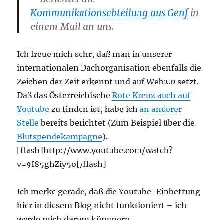
Kommunikationsabteilung aus Genf
in
einem Mail an uns.
Ich freue mich sehr, daß man in unserer
internationalen Dachorganisation ebenfalls die
Zeichen der Zeit erkennt und auf Web2.0 setzt.
Daß das Österreichische
Rote Kreuz auch auf
Youtube
zu finden ist, habe ich
an anderer
Stelle
bereits berichtet (Zum Beispiel über die
Blutspendekampagne
).
[flash]http://www.youtube.com/watch?
v=9I85ghZiy5o[/flash]
Ich merke gerade, daß die Youtube-Einbettung
hier in diesem Blog nicht funktioniert – ich
werde mich darum kümmern
…