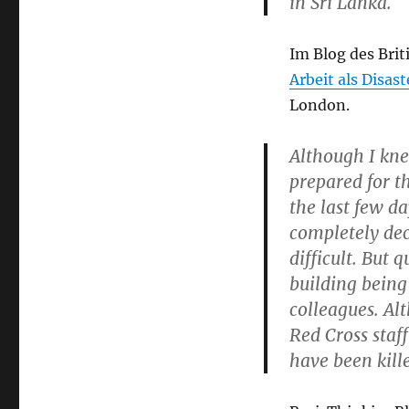
in Sri Lanka.
Im Blog des Bri
Arbeit als Disas
London.
Although I knew
prepared for th
the last few da
completely dec
difficult. But 
building bein
colleagues. Alt
Red Cross staff
have been kill