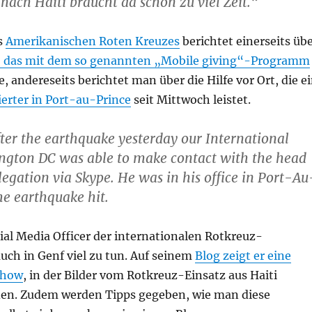
nach Haiti braucht da schon zu viel Zeit.“
s
Amerikanischen Roten Kreuzes
berichtet einerseits üb
, das mit dem so genannten „Mobile giving“-Programm
 andereseits berichtet man über die Hilfe vor Ort, die e
ierter in Port-au-Prince
seit Mittwoch leistet.
fter the earthquake yesterday our International
ngton DC was able to make contact with the head
elegation via Skype. He was in his office in Port-Au
e earthquake hit.
ial Media Officer der internationalen Rotkreuz-
uch in Genf viel zu tun. Auf seinem
Blog zeigt er eine
show
, in der Bilder vom Rotkreuz-Einsatz aus Haiti
den. Zudem werden Tipps gegeben, wie man diese