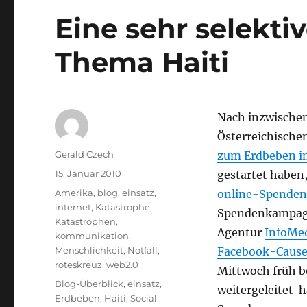
Eine sehr selekti
Thema Haiti
Nach inzwischen
Österreichischen
Autor
Gerald Czech
zum Erdbeben in
Veröffentlicht
15. Januar 2010
gestartet haben
am
Kategorien
Amerika
,
blog
,
einsatz
,
online-Spenden
internet
,
Katastrophe
,
Spendenkampagne
Katastrophen
,
Agentur
InfoMe
kommunikation
,
Menschlichkeit
,
Notfall
,
Facebook-Cause z
roteskreuz
,
web2.0
Mittwoch früh b
Schlagwörter
Blog-Überblick
,
einsatz
,
weitergeleitet 
Erdbeben
,
Haiti
,
Social