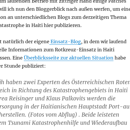
im laufenden Betrieb mit zittriger Hand einige Patches
will ich nun den Bloggerblick nach außen werfen, um ein
tion an unterschiedlichen Blogs zum derzeitigen Thema
astrophe in Haiti hier publizieren.
natürlich der eigene
Einsatz-Blog
, in dem wir laufend
elle Informationen zum Rotkreuz-Einsatz in Haiti
ssen. Eine
Überblicksseite zur aktuellen Situation
habe
er Stunde publiziert:
üh haben zwei Experten des Österreichischen Rote
eich in Richtung des Katastrophengebiets in Haiti
rea Reisinger und Klaus Palkovits werden die
rsorgung in der Haitianischen Hauptstadt Port-a
herstellen. (Fotos vom Abflug) . Beide leisteten
dem Tsunami Katastrophenhilfe und Wiederaufbau