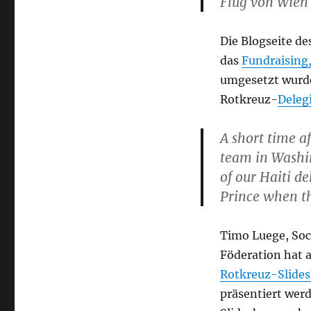
Flug von Wien 
Die Blogseite de
das
Fundraising
umgesetzt wurde,
Rotkreuz-
Deleg
A short time a
team in Washi
of our Haiti d
Prince when th
Timo Luege, Soc
Föderation hat a
Rotkreuz-Slide
präsentiert wer