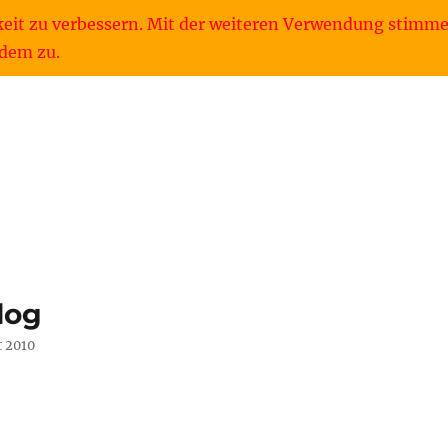
keit zu verbessern. Mit der weiteren Verwendung stimme
dem zu.
log
t 2010