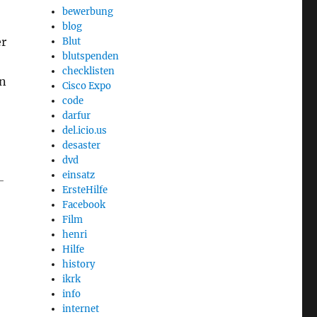
bewerbung
blog
er
Blut
blutspenden
checklisten
in
Cisco Expo
code
darfur
del.icio.us
desaster
dvd
einsatz
-
ErsteHilfe
Facebook
Film
henri
Hilfe
history
ikrk
info
internet