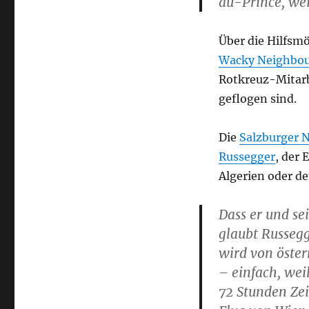
au-Prince, wei
Über die Hilfsm
Wacky Neighbo
Rotkreuz-Mitarb
geflogen sind.
Die
Salzburger N
Russegger
, der 
Algerien oder de
Dass er und se
glaubt Russegg
wird von öster
– einfach, wei
72 Stunden Zei