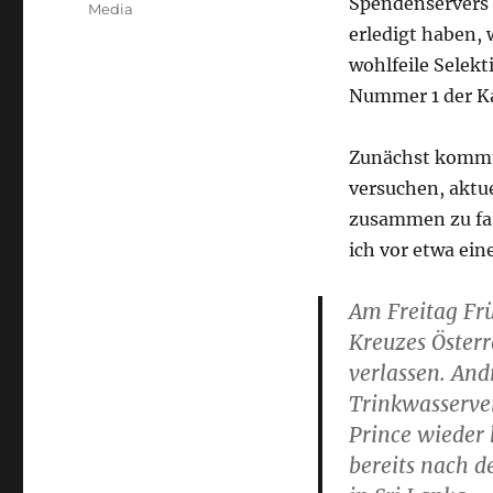
Spendenservers 
Media
erledigt haben, 
wohlfeile Selek
Nummer 1 der Kat
Zunächst kommt 
versuchen, aktu
zusammen zu fa
ich vor etwa ein
Am Freitag Fr
Kreuzes Österr
verlassen. And
Trinkwasserve
Prince wieder 
bereits nach 