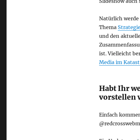
Slideshow auch s
Natürlich werde
Thema
Strategi
und den aktuell
Zusammenfassung
ist. Vielleicht be
Media im Katas
Habt Ihr we
vorstellen 
Einfach komment
@redcrosswebm