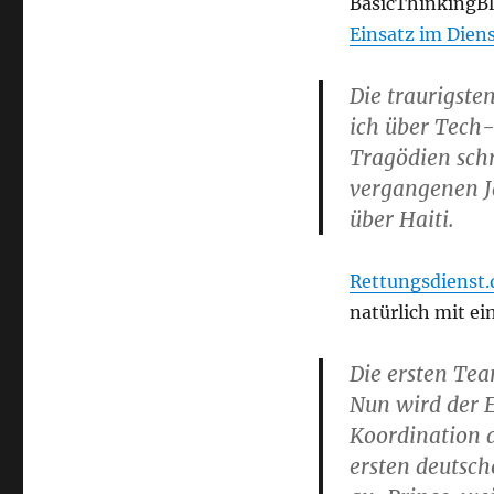
BasicThinkingBl
Einsatz im Dien
Die traurigste
ich über Tec
Tragödien schr
vergangenen J
über Haiti.
Rettungsdienst.d
natürlich mit ei
Die ersten Tea
Nun wird der E
Koordination 
ersten deutsch