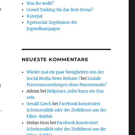
Was ihr wollt?
e
Crowd Tasking für das Rote Kreuz?
#4nepal
#getsocial: Ergebnisse der
Jugendkampagne
NEUESTE KOMMENTARE
Wieder mal ein paar Neuigkeiten von der
Social Media News Release |
bei
Soziale
n
Presseaussendungen ohne Massenmails?
Adrian
bei
Helpstars, jeder kann ein Star
sein
Gerald Czech
bei
Facebook konstruiert
u-
Scheinrealität oder der Zivildienst aus der
Filter-Bubble
Stefan Gros
bei
Facebook konstruiert
Scheinrealität oder der Zivildienst aus der