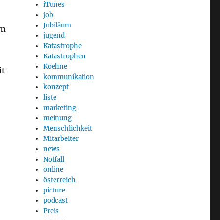
iTunes
job
Jubiläum
m
jugend
Katastrophe
Katastrophen
Koehne
it
kommunikation
konzept
liste
marketing
meinung
Menschlichkeit
Mitarbeiter
news
Notfall
online
österreich
picture
podcast
Preis